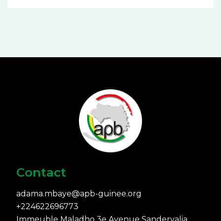
Contact
adama.mbaye@apb-guinee.org
+224622696773
Immeuble Maladho 3e Avenue Sandervalia